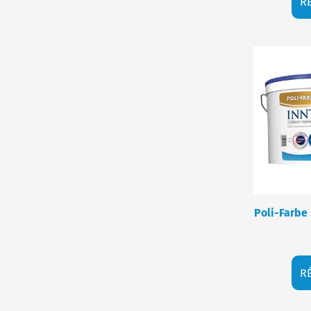
R
Poli-Farbe I
R