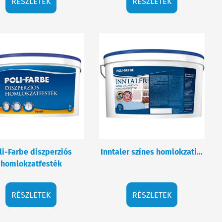
RÉSZLETEK
RÉSZLETEK
li-Farbe diszperziós
Inntaler színes homlokzati...
homlokzatfesték
RÉSZLETEK
RÉSZLETEK