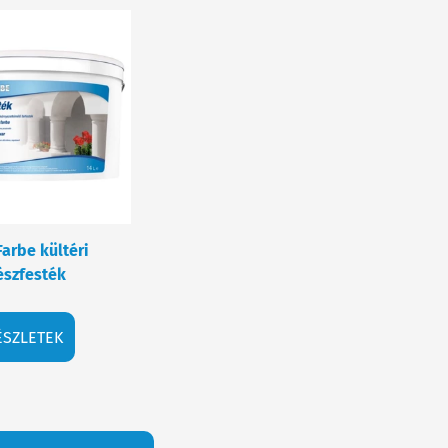
Farbe kültéri
szfesték
ÉSZLETEK