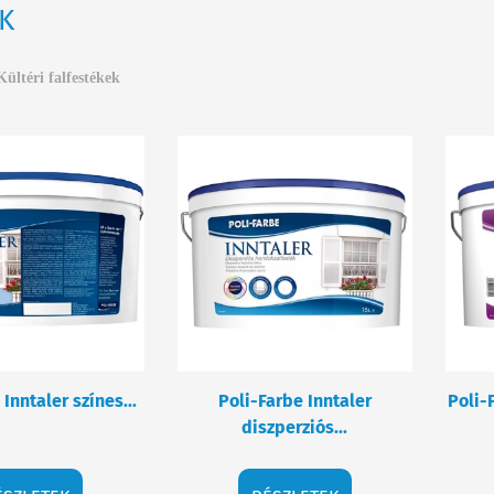
K
Kültéri falfestékek
Inntaler színes...
Poli-Farbe Inntaler
Poli-F
diszperziós...