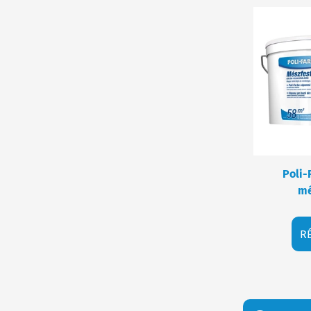
Poli-
mé
R