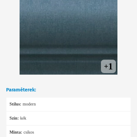
1
+
Paraméterek:
Stílus:
modern
Szín:
kék
Minta:
csíkos