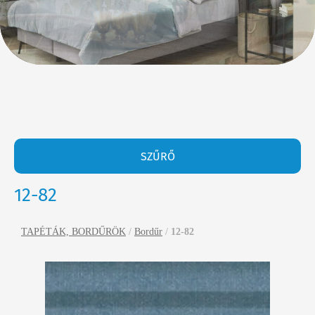
SZŰRŐ
12-82
TAPÉTÁK, BORDŰRÖK
/
Bordűr
/
12-82