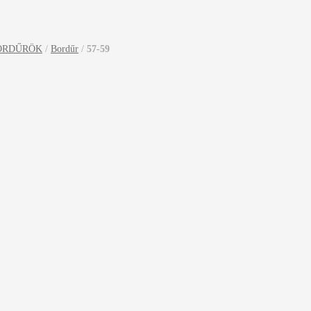
ORDŰRÖK
/
Bordűr
/
57-59