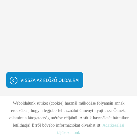
VISSZA AZ ELŐZŐ OLDALRA!
Weboldalunk sütiket (cookie) használ működése folyamán annak
érdekében, hogy a legjobb felhasználói élményt nyújthassa Önnek,
Oldal információk
Adatkezelési tájékoztató
Impresszum
valamint a látogatottság mérése céljából. A sütik használatát bármikor
letilthatja! Erről bővebb információkat olvashat itt:
Adatkezelési
© 2026 - Minden jog fenntartva
tájékoztatónk